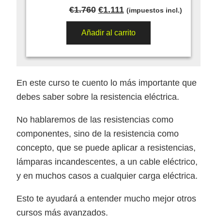
El
El
€
1.760
€
1.111
(impuestos incl.)
precio
precio
original
actual
Añadir al carrito
era:
es:
€1.760.
€1.111.
En este curso te cuento lo más importante que
debes saber sobre la resistencia eléctrica.
No hablaremos de las resistencias como
componentes, sino de la resistencia como
concepto, que se puede aplicar a resistencias,
lámparas incandescentes, a un cable eléctrico,
y en muchos casos a cualquier carga eléctrica.
Esto te ayudará a entender mucho mejor otros
cursos más avanzados.