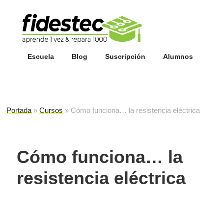
Esc
fi
Escuela
Blog
Suscripción
Alumnos
Portada
»
Cursos
»
Cómo funciona… la resistencia eléctrica
Cómo funciona… la
resistencia eléctrica