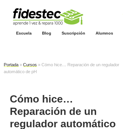
Esc
fi
Escuela
Blog
Suscripción
Alumnos
Portada
»
Cursos
»
Cómo hice… Reparación de un regulador
automático de pH
Cómo hice…
Reparación de un
regulador automático