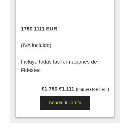
1760
1111 EUR
(IVA incluido)
Incluye todas las formaciones de
Fidestec
El
El
€
1.760
€
1.111
(impuestos incl.)
precio
precio
original
actual
Añadir al carrito
era:
es:
€1.760.
€1.111.