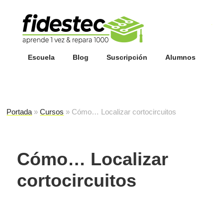
Esc
fi
Escuela
Blog
Suscripción
Alumnos
Portada
»
Cursos
»
Cómo… Localizar cortocircuitos
Cómo… Localizar
cortocircuitos