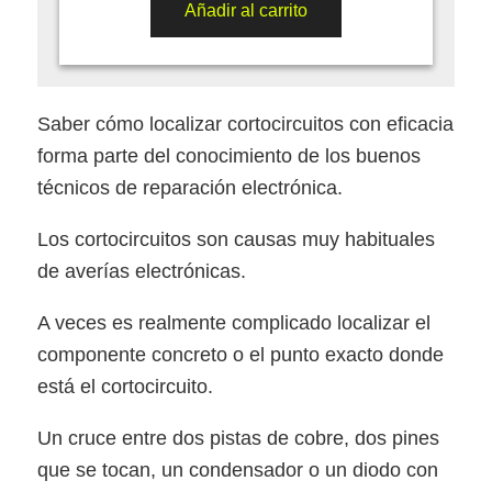
original
actual
Añadir al carrito
era:
es:
€1.760.
€1.111.
Saber cómo localizar cortocircuitos con eficacia
forma parte del conocimiento de los buenos
técnicos de reparación electrónica.
Los cortocircuitos son causas muy habituales
de averías electrónicas.
A veces es realmente complicado localizar el
componente concreto o el punto exacto donde
está el cortocircuito.
Un cruce entre dos pistas de cobre, dos pines
que se tocan, un condensador o un diodo con