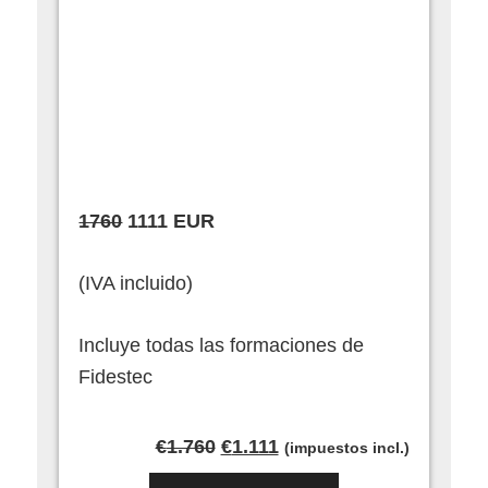
1760
1111 EUR
(IVA incluido)
Incluye todas las formaciones de
Fidestec
El
El
€
1.760
€
1.111
(impuestos incl.)
precio
precio