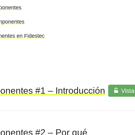
mponentes
omponentes
nentes en Fidestec
onentes #1 – Introducción
Vista
onentes #2 – Por qué