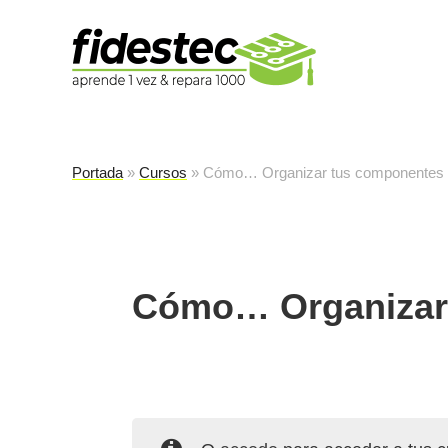
Es
fi
Portada
»
Cursos
»
Cómo… Organizar tus componentes
Cómo… Organizar