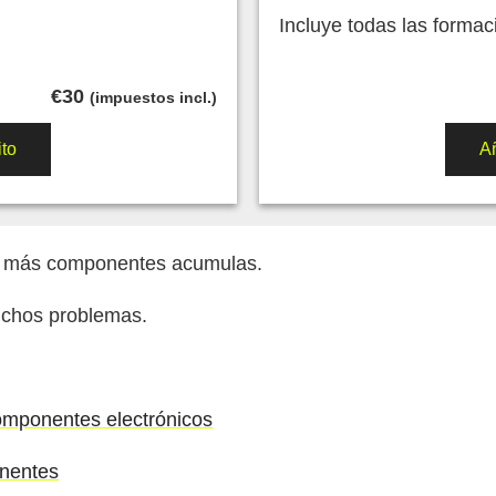
Incluye todas las forma
€
30
(impuestos incl.)
ito
Añ
a más componentes acumulas.
uchos problemas.
componentes electrónicos
onentes