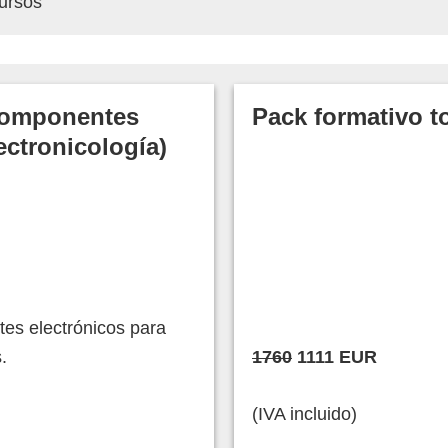
cursos
componentes
Pack formativo to
ectronicología)
es electrónicos para
.
1760
1111 EUR
(IVA incluido)