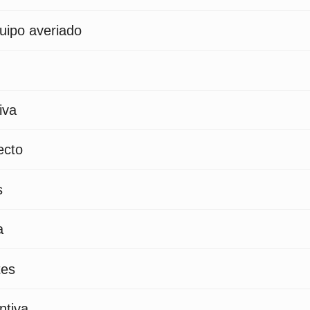
uipo averiado
iva
ecto
s
a
tes
ntiva