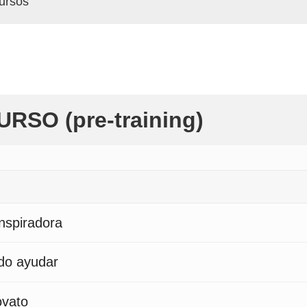
cursos
RSO (pre-training)
inspiradora
do ayudar
ovato