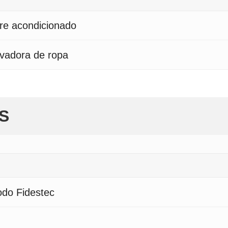
ire acondicionado
avadora de ropa
S
do Fidestec