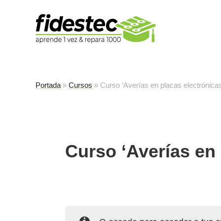
Es
fi
Portada
»
Cursos
»
Curso ‘Averías en placas electrónicas
Curso ‘Averías en 