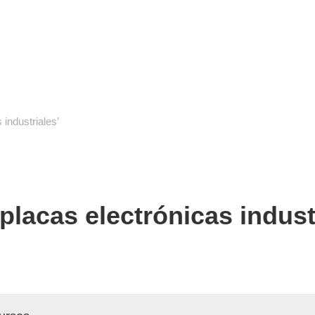
cuela de reparación electrónica
destec
 industriales’
placas electrónicas indust