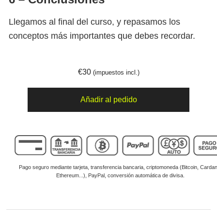
Llegamos al final del curso, y repasamos los
conceptos más importantes que debes recordar.
€
30
(impuestos incl.)
Cómo
Añadir al pedido
hice...
Transformador
de
aislamiento
(Club
de
electronicología)
cantidad