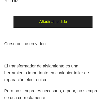
30 EUR
Cómo
Añadir al pedido
hice...
Transformador
de
Curso online en vídeo.
aislamiento
(Club
de
El transformador de aislamiento es una
electronicología)
herramienta importante en cualquier taller de
cantidad
reparación electrónica.
Pero no siempre es necesario, o peor, no siempre
se usa correctamente.