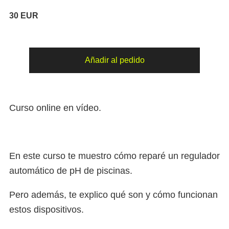
30 EUR
Cómo
Añadir al pedido
hice…
Reparación
de
Curso online en vídeo.
un
regulador
automático
En este curso te muestro cómo reparé un regulador
de
automático de pH de piscinas.
pH
(Club
Pero además, te explico qué son y cómo funcionan
de
estos dispositivos.
electronicología)