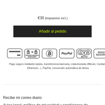
€
30
(impuestos incl.)
Cómo
Añadir al pedido
hice…
Reparación
de
un
regulador
automático
de
pH
(Club
de
Recibe mi correo diario
electronicología)