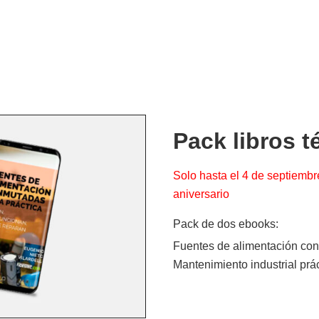
cuela de reparación electrónica
destec
Pack libros t
Solo hasta el 4 de septiembr
aniversario
Pack de dos ebooks:
Fuentes de alimentación con
Mantenimiento industrial prá