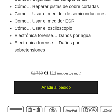
Cómo… Reparar pistas de cobre cortadas
Cómo… Usar el medidor de semiconductores
Cómo… Usar el medidor ESR
Cómo… Usar el osciloscopio
Electrónica forense… Daños por agua
Electrónica forense… Daños por
sobretensiones
El
El
€
1.760
€
1.111
(impuestos incl.)
precio
precio
Pack
original
actual
Añadir al pedido
formativo
era:
es:
€1.760.
total
€1.111.
2.0