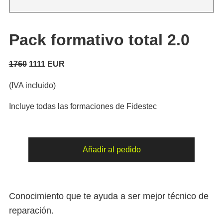
Pack formativo total 2.0
1760
1111 EUR
(IVA incluido)
Incluye todas las formaciones de Fidestec
Pack
Añadir al pedido
formativo
total
2.0
Conocimiento que te ayuda a ser mejor técnico de
cantidad
reparación.